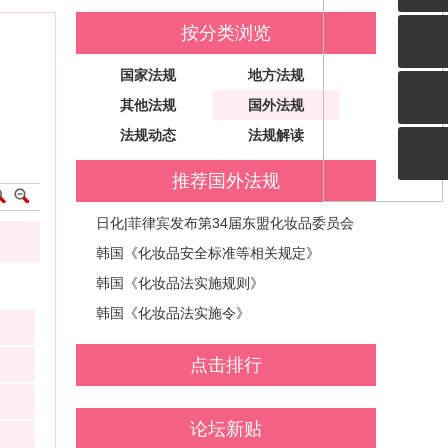
按分类浏览
国家法规
地方法规
其他法规
国外法规
法规动态
法规解读
推荐国外法规
日化|菲律宾发布第34届东盟化妆品委员会
（ACC）会议及其相关会议通过的东盟化妆
韩国《化妆品安全标准等相关规定》
品指令（ACD）的更新和修订 (FDA Circular
韩国《化妆品法实施规则》
No.2022-002)
韩国《化妆品法实施令》
点击排行
论坛新贴