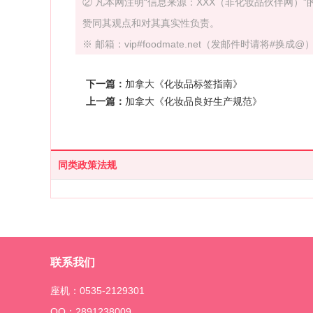
② 凡本网注明“信息来源：XXX（非化妆品伙伴网
赞同其观点和对其真实性负责。
※ 邮箱：vip#foodmate.net（发邮件时请将#换成@） 
下一篇：
加拿大《化妆品标签指南》
上一篇：
加拿大《化妆品良好生产规范》
同类政策法规
联系我们
座机：0535-2129301
QQ：2891238009