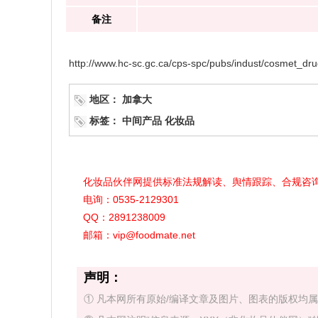
备注
http://www.hc-sc.gc.ca/cps-spc/pubs/indust/cosmet_dr
地区：
加拿大
标签：
中间产品
化妆品
化妆品伙伴网提供标准法规解读、舆情跟踪、合规咨
电询：0535-2129301
QQ：2891238009
邮箱：vip@foodmate.net
声明：
① 凡本网所有原始/编译文章及图片、图表的版权均