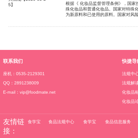
根据《 化妆品监督管理条例》，国家
殊化妆品和普通化妆品。国家对特殊
为新原料和已使用的原料。国家对风
联系我们
快捷导
座机：0535-2129301
法规中
QQ：2891238009
法规解
E-mail：vip@foodmate.net
化妆品
化妆品
友情链
食学宝
食品法规中心
食学宝
食品信息服务
接：