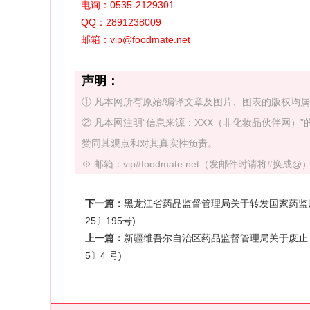
电询：0535-2129301
QQ：2891238009
邮箱：vip@foodmate.net
声明：
① 凡本网所有原始/编译文章及图片、图表的版权均
② 凡本网注明“信息来源：XXX（非化妆品伙伴网
赞同其观点和对其真实性负责。
※ 邮箱：vip#foodmate.net（发邮件时请将#换成@） 
下一篇：
黑龙江省药品监督管理局关于转发国家药监局
25〕195号)
上一篇：
新疆维吾尔自治区药品监督管理局关于废止《
5〕4 号)