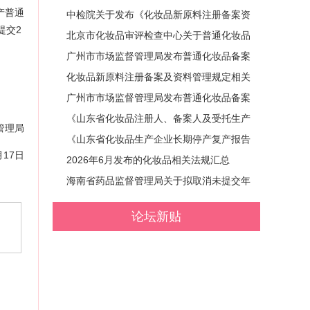
产普通
及资料管理规定的公告 (2026年第59号)
中检院关于发布《化妆品新原料注册备案资
提交2
料技术通则》的通知
北京市化妆品审评检查中心关于普通化妆品
备案常见问题一问一答（第五十七期）
广州市市场监督管理局发布普通化妆品备案
问答（一百零六期）
化妆品新原料注册备案及资料管理规定相关
政策解读
广州市市场监督管理局发布普通化妆品备案
问答（一百零七期）
《山东省化妆品注册人、备案人及受托生产
管理局
企业自查报告管理规定》政策解读
《山东省化妆品生产企业长期停产复产报告
月17日
管理规定》政策解读
2026年6月发布的化妆品相关法规汇总
海南省药品监督管理局关于拟取消未提交年
度报告普通化妆品备案的通告
论坛新贴