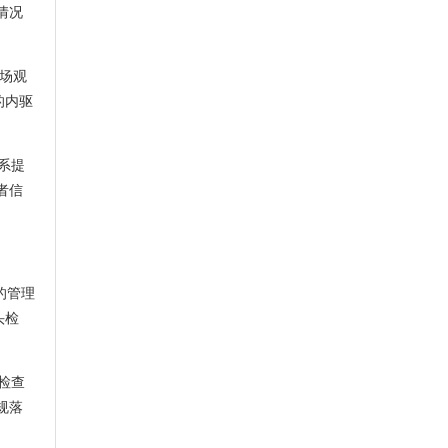
情况
现场观
的内驱
系提
者信
的管理
头检
检查
规落