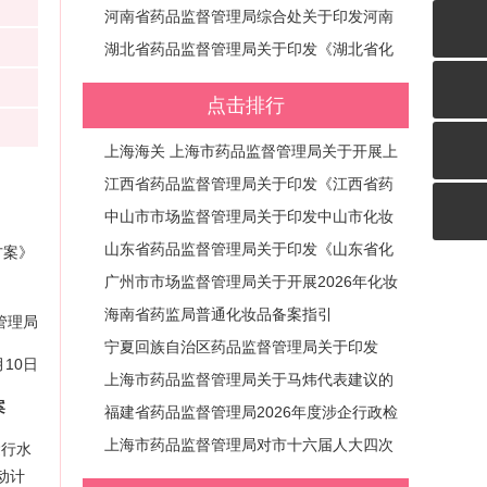
量发展若干举措》的通知 (黑药监规〔202
《广西壮族自治区药品监管行政处罚裁量基
河南省药品监督管理局综合处关于印发河南
6〕2号)
准》《广西壮族自治区医疗器械监管行政处
省化妆品企业生产质量管理体系提升三年行
湖北省药品监督管理局关于印发《湖北省化
罚裁量基准》《广西壮族自治区化妆品监管
动方案（2026-2028年）的通知 (豫药监综
妆品生产经营企业质量管理体系提升三年行
点击排行
行政处罚裁量基准》的通知 (桂药监规〔202
妆〔2026〕15号)
动计划实施方案（2026-2028年）》的通知
6〕1号)
(鄂药监发〔2026〕1号)
上海海关 上海市药品监督管理局关于开展上
海市进口化妆品电子标签试点工作有关事宜
江西省药品监督管理局关于印发《江西省药
的公告
品监管领域减轻行政处罚和不予行政处罚实
中山市市场监督管理局关于印发中山市化妆
施办法》的通知 (赣药监规〔2026〕5号)
品企业生产质量管理体系提升三年行动方案
山东省药品监督管理局关于印发《山东省化
方案》
（2026—2028年）的通知 (中市监〔202
妆品企业生产质量管理体系提升三年行动计
广州市市场监督管理局关于开展2026年化妆
6〕119号)
划实施方案》的通知
品生产企业质量管理体系自查工作的通知
海南省药监局普通化妆品备案指引
管理局
宁夏回族自治区药品监督管理局关于印发
月10日
《宁夏化妆品企业生产质量管理体系提升三
上海市药品监督管理局关于马炜代表建议的
案
年行动实施方案（2026—2028年）》的通
答复|关于以“风险分级+数字赋能”优化进口
福建省药品监督管理局2026年度涉企行政检
知
化妆品留样制度，减轻企业负担的建议 (沪
查计划表
上海市药品监督管理局对市十六届人大四次
运行水
动计
药监建议〔2026〕45号)
会议第0448号代表建议的答复|关于以标准