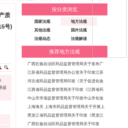
按分类浏览
产质
国家法规
地方法规
5号)
其他法规
国外法规
法规动态
法规解读
推荐地方法规
广西壮族自治区药品监督管理局关于发布广
西壮族自治区药械妆监管相对人主体责任清
江苏省药品监督管理局办公室关于印发江苏
体
单的通告 (通告〔2026〕21号)
省化妆品生产质量管理三年提升行动方案的
河北省药品监督管理局印发《关于促进化妆
系提
通知 (苏药监办妆〔2026〕42号)
品产业高质量发展的若干措施》的通知 (冀
江西省药品监督管理局关于印发《江西省药
药监妆函〔2026〕325号)
品监管领域减轻行政处罚和不予行政处罚实
中山市市场监督管理局关于印发中山市化妆
施办法》的通知 (赣药监规〔2026〕5号)
品企业生产质量管理体系提升三年行动方案
上海海关 上海市药品监督管理局关于开展上
（2026—2028年）的通知 (中市监〔202
海市进口化妆品电子标签试点工作有关事宜
黑龙江省药品监督管理局关于印发《黑龙江
6〕119号)
的公告
省药品监督管理局关于支持化妆品产业高质
广西壮族自治区药品监督管理局关于印发