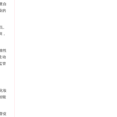
查自
业的
点。
训，
致性
主动
监管
化妆
智能
督促