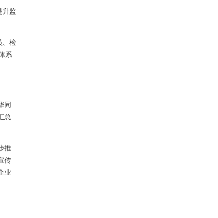
提升监
员、检
体系
华同
汇总
步推
宣传
企业