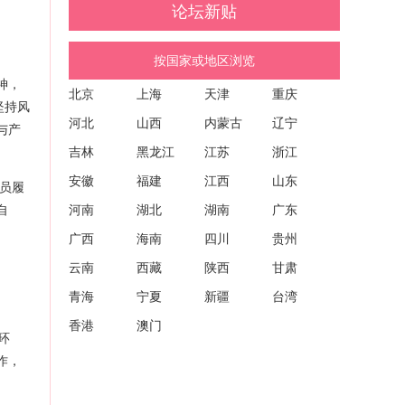
论坛新贴
与标识创新推动上海“医研共创”化妆品高质
量发展的建议 (沪药监建议〔2026〕53号)
按国家或地区浏览
神，
北京
上海
天津
重庆
坚持风
河北
山西
内蒙古
辽宁
与产
吉林
黑龙江
江苏
浙江
安徽
福建
江西
山东
员履
自
河南
湖北
湖南
广东
广西
海南
四川
贵州
云南
西藏
陕西
甘肃
青海
宁夏
新疆
台湾
香港
澳门
环
作，