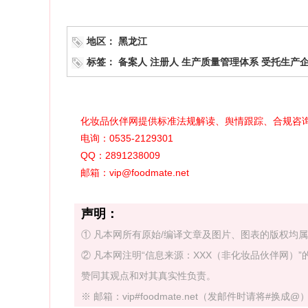
地区：
黑龙江
标签：
备案人
注册人
生产质量管理体系
受托生产
化妆品伙伴网提供标准法规解读、舆情跟踪、合规咨
电询：0535-2129301
QQ：2891238009
邮箱：vip@foodmate.net
声明：
① 凡本网所有原始/编译文章及图片、图表的版权均
② 凡本网注明“信息来源：XXX（非化妆品伙伴网
赞同其观点和对其真实性负责。
※ 邮箱：vip#foodmate.net（发邮件时请将#换成@） 