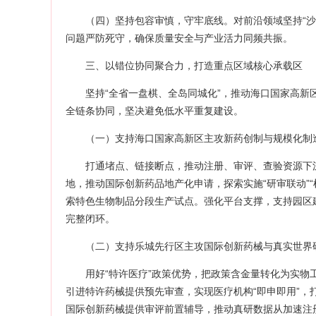
（四）坚持包容审慎，守牢底线。对前沿领域坚持“
问题严防死守，确保质量安全与产业活力同频共振。
三、以错位协同聚合力，打造重点区域核心承载区
坚持“全省一盘棋、全岛同城化”，推动海口国家高
全链条协同，坚决避免低水平重复建设。
（一）支持海口国家高新区主攻新药创制与规模化制
打通堵点、链接断点，推动注册、审评、查验资源下沉
地，推动国际创新药品地产化申请，探索实施“研审联动”
索特色生物制品分段生产试点。强化平台支撑，支持园区
完整闭环。
（二）支持乐城先行区主攻国际创新药械与真实世界
用好“特许医疗”政策优势，把政策含金量转化为实
引进特许药械提供预先审查，实现医疗机构“即申即用”，
国际创新药械提供审评前置辅导，推动真研数据从加速注