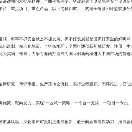
要讲话和指示批示精神，全面落实省委、省政府关于以高水平安全促进高
平台、重点项目、重点产品（以下简称四重），构建全链条闭环监管服务
引领，树牢不抓安全就是不抓发展、抓不好发展就是没抓好安全的鲜明导
统化谋划、精准化施策、全链条闭环，全面打通创新药械研发、注册、生
化为实物工作量，力争将海南打造成为国际创新药械进入中国市场的首选
临床研究、审评审批、生产落地全流程，实行全程跟踪、闭环推进，变“
类施策、靶向发力，实现“一区域一策略、一平台一支撑、一项目一专员
省市县联动，深化审评审批制度集成创新，敢于向顽瘴痼疾动刀，推行容