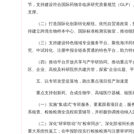
节，支持建设符合国际药物非临床研究质量规范（GLP）
支撑。
（二）打造国际化创新转化枢纽。依托自贸港政策，
持建立跨境生物样本中心、国际标准检测实验室，推动细
（三）支持建设特色领域专业服务平台。聚焦海洋药
究、中试转化、注册申报全链条贯通的特色平台，助力特
（四）推动平台开放共享与产学研协同。推动重点平
区、企业、高校及科研院所共建共管，探索“企业出题、平
五、以专班攻坚促落地，跑出重点项目投产加速度
重点支持创新药、合成生物学、高端医疗器械、核医
（一）实施“集成式”专班服务。要素跟着项目走，服
系核查、检验检测全流程前置辅导，并积极协调推动纳入
（二）深化“研审联动”与“检审同步”。深化部省间
重大系统性返工；在申报阶段实行检验检测与注册审评同