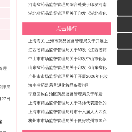
量发展若干举措》的通知 (黑药监规〔202
《广西壮族自治区药品监管行政处罚裁量基
河南省药品监督管理局综合处关于印发河南
6〕2号)
准》《广西壮族自治区医疗器械监管行政处
省化妆品企业生产质量管理体系提升三年行
湖北省药品监督管理局关于印发《湖北省化
罚裁量基准》《广西壮族自治区化妆品监管
动方案（2026-2028年）的通知 (豫药监综
妆品生产经营企业质量管理体系提升三年行
点击排行
行政处罚裁量基准》的通知 (桂药监规〔202
妆〔2026〕15号)
动计划实施方案（2026-2028年）》的通知
6〕1号)
(鄂药监发〔2026〕1号)
上海海关 上海市药品监督管理局关于开展上
海市进口化妆品电子标签试点工作有关事宜
江西省药品监督管理局关于印发《江西省药
的公告
品监管领域减轻行政处罚和不予行政处罚实
中山市市场监督管理局关于印发中山市化妆
施办法》的通知 (赣药监规〔2026〕5号)
品企业生产质量管理体系提升三年行动方案
山东省药品监督管理局关于印发《山东省化
管理
（2026—2028年）的通知 (中市监〔202
妆品企业生产质量管理体系提升三年行动计
广州市市场监督管理局关于开展2026年化妆
6〕119号)
划实施方案》的通知
品生产企业质量管理体系自查工作的通知
海南省药监局普通化妆品备案指引
管理局
宁夏回族自治区药品监督管理局关于印发
月27日
《宁夏化妆品企业生产质量管理体系提升三
上海市药品监督管理局关于马炜代表建议的
年行动实施方案（2026—2028年）》的通
答复|关于以“风险分级+数字赋能”优化进口
上海市药品监督管理局对市十六届人大四次
知
化妆品留样制度，减轻企业负担的建议 (沪
会议第0448号代表建议的答复|关于以标准
杭州市市场监督管理局关于做好杭州市国产
案
药监建议〔2026〕45号)
与标识创新推动上海“医研共创”化妆品高质
普通化妆品备案“优审快办”工作的通知