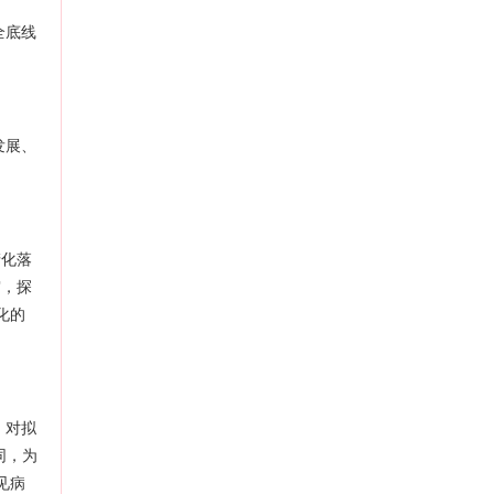
全底线
发展、
产化落
审，探
化的
，对拟
同，为
见病