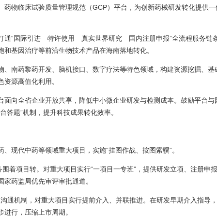
、药物临床试验质量管理规范（GCP）平台，为创新药械研发转化提供一
打通“国际引进—特许使用—真实世界研究—国内注册申报”全流程服务链
胞和基因治疗等前沿生物技术产品在海南落地转化。
物、南药黎药开发、脑机接口、数字疗法等特色领域，构建资源挖掘、基
色资源高值化利用。
台面向全省企业开放共享，降低中小微企业研发与检测成本。鼓励平台与
台答题”机制，提升科技成果转化效率。
药、现代中药等领域重大项目，实施“挂图作战、按图索骥”。
务围着项目转。对重大项目实行“一项目一专班”，提供研发立项、注册申
国家药监局优先审评审批通道。
长效沟通机制，对重大项目实行提前介入、并联推进。在研发早期介入指导
步进行，压缩上市周期。