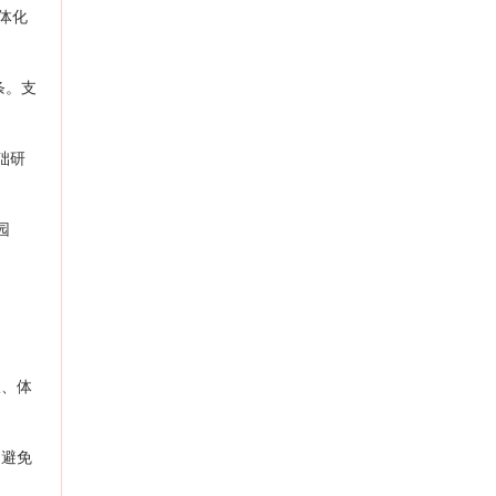
体化
条。支
础研
园
报、体
，避免