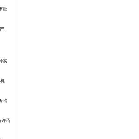
审批
产、
种实
”机
著临
特许药