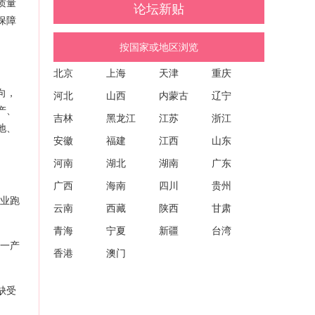
质量
论坛新贴
量发展的建议 (沪药监建议〔2026〕53号)
保障
按国家或地区浏览
北京
上海
天津
重庆
向，
河北
山西
内蒙古
辽宁
产、
吉林
黑龙江
江苏
浙江
地、
安徽
福建
江西
山东
河南
湖北
湖南
广东
广西
海南
四川
贵州
企业跑
云南
西藏
陕西
甘肃
青海
宁夏
新疆
台湾
、一产
香港
澳门
缺受