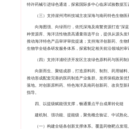
特许药械引进绿色通道，探索国际多中心临床试验数据互
（三）支持崖州湾科技城主攻深海与南药特色生物医
向海图强、向绿而行，依托深海及南繁资源打造“深蓝
种资源库、海洋活性物质高通量筛选平台，提供从源头发
推动海洋特色产品审评审批提速；支持海洋创新药、生物
生物学全链条研发服务体系，探索制定相关前沿领域的审
（四）支持洋浦经济开发区主攻绿色原料药与医药制
向新而生、聚链成群，打造原料药、制剂、药用辅料
推动形成配套完善的医药制造产业集群。发挥保税政策优
落地。对创新原料药、特色海洋及南药创新药、改良型新
指导。
四、以提级赋能强支撑，畅通重点平台成果转化链
建机制、强功能、提能级，聚焦概念验证、中试熟化
（一）构建全链条创新支撑体系。覆盖药物靶点发现