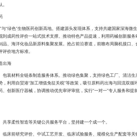
认。
药
”与“绿色”生物医药创新高地。搭建源头发现体系，支持共建国家深海微
现到成药性评价一站式技术支撑。推动特色产品提速，利用药械创新服务
制品、海洋化妆品新原料集聚发展。抢占前沿赛道，前瞻布局脑机接口、
评评价地方标准。
造出海
、包装材料全链条制造服务体系。推动绿色集聚，支持绿色工厂、清洁生
势，利用自贸港“加工增值免征关税”等政策，吸引原料药出海与回流双循
药、创新医疗器械，协调推动优先审评审批，实行“一对一”专人服务和提
、共享柔性智造等关键公共服务平台，坚持建一个成一个。
、临床前研究评价、中试工艺开发、临床试验服务、规模化生产配套等关