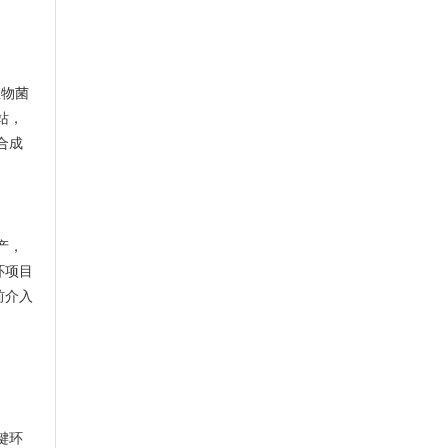
生物菌
站，
合成
产，
环项目
前介入
键环