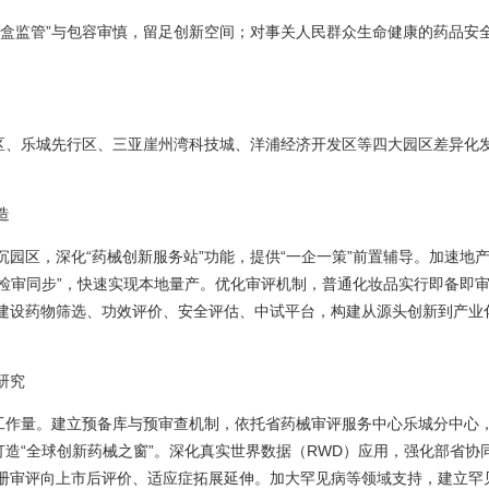
沙盒监管”与包容审慎，留足创新空间；对事关人民群众生命健康的药品安
新区、乐城先行区、三亚崖州湾科技城、洋浦经济开发区等四大园区差异化
造
园区，深化“药械创新服务站”功能，提供“一企一策”前置辅导。加速地
“检审同步”，快速实现本地量产。优化审评机制，普通化妆品实行即备即
建设药物筛选、功效评价、安全评估、中试平台，构建从源头创新到产业
研究
物工作量。建立预备库与预审查机制，依托省药械审评服务中心乐城分中心
打造“全球创新药械之窗”。深化真实世界数据（RWD）应用，强化部省协
册审评向上市后评价、适应症拓展延伸。加大罕见病等领域支持，建立罕