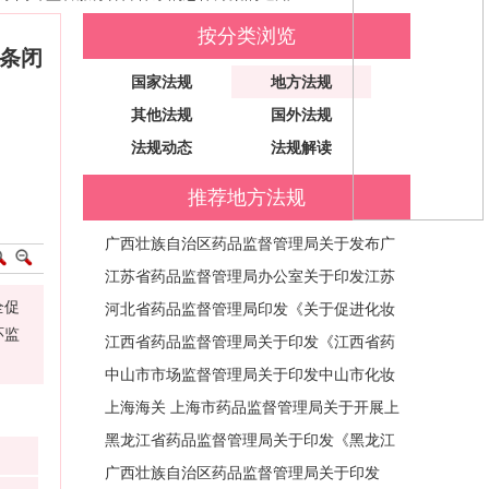
按分类浏览
链条闭
国家法规
地方法规
其他法规
国外法规
法规动态
法规解读
推荐地方法规
广西壮族自治区药品监督管理局关于发布广
西壮族自治区药械妆监管相对人主体责任清
江苏省药品监督管理局办公室关于印发江苏
全促
单的通告 (通告〔2026〕21号)
省化妆品生产质量管理三年提升行动方案的
河北省药品监督管理局印发《关于促进化妆
环监
通知 (苏药监办妆〔2026〕42号)
品产业高质量发展的若干措施》的通知 (冀
江西省药品监督管理局关于印发《江西省药
药监妆函〔2026〕325号)
品监管领域减轻行政处罚和不予行政处罚实
中山市市场监督管理局关于印发中山市化妆
施办法》的通知 (赣药监规〔2026〕5号)
品企业生产质量管理体系提升三年行动方案
上海海关 上海市药品监督管理局关于开展上
（2026—2028年）的通知 (中市监〔202
海市进口化妆品电子标签试点工作有关事宜
黑龙江省药品监督管理局关于印发《黑龙江
6〕119号)
的公告
省药品监督管理局关于支持化妆品产业高质
广西壮族自治区药品监督管理局关于印发