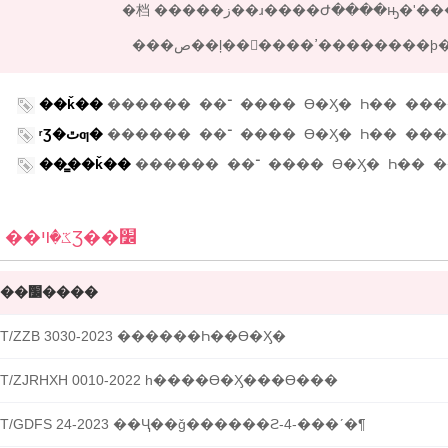
���ص��ļ��򲻿����ߴ����
��ǩ��
������
��־
����
ϴ�Ӽ�
Һ��
���
ʳƷ�ٿƣ�
������
��־
����
ϴ�Ӽ�
Һ��
���
��̳��ǩ��
������
��־
����
ϴ�Ӽ�
Һ��
�
��ػ�ױƷ��׼
��׼����
�鿴
�ղ�
T/ZZB 3030-2023 ������Һ��ϴ�Ӽ�
T/ZJRHXH 0010-2022 һ����ϴ�Ӽ���ϴ���
T/GDFS 24-2023 ��Ҷ��ǧ������ϩ-4-���ʹ�¶