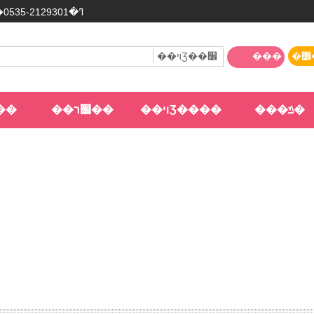
�������ߣ�0535-2129301
��ױƷ��׼
���
�߼���
�
��
��׼ר��
��ױƷ����
���ݿ�
������׼����ǻ��໤����Ʒ ��ĭ����Һ����1276��