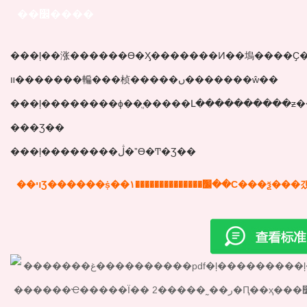
��׼����
���ļ��涨������ϴ�Ӽ�������Ͷ��塢����Ҫ�󡢼
��װ�����䡢���桢�����ں�������ŵ��
���ļ��������ɸ��ֱ�����Լ����������ƶ�
���Ʒ��
���ļ��������ڷ�ˮϴ�Ͳ�Ʒ��