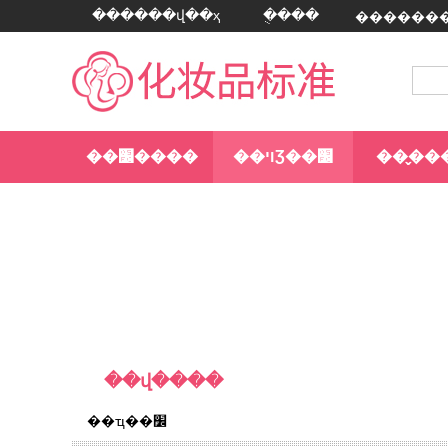
������վ��ҳ
�ֻ���
��׼����
��ױƷ��׼
��̬��
�����׼
��վ����
�л����񹲺͹���ҵ����Ϣ�������棨2023���38�ţ�| ��ҵ����Ϣ
��ҵ��׼