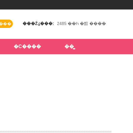
���Źؼ���:
2485
��Һ
�黯
����
��
�Ϲ����
��̳
03-30