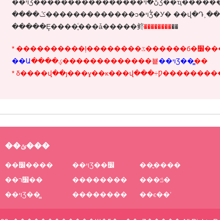
��ױƷ����������������ڻ�ױƷ��ҵ���������ķ�Ӯ������վ������վ�����
����ݣ�������������ͻ�ױƷͬ�У� ��վ�Դ˲��е��κμ�������Ȩ���⣻�籾վ������
�����Ȩ����֪ͨ���ǡ�����鿴
��������
��
* ���
��Ա
����ؼ�������������뵽
��ױƷ��̳
��
* δ����վ��ȷ���ɣ��κ���վ���÷Ƿ�������
��ݵ���
��׼����
��ױƷ��׼
��̬����
��׼ר��
��������
���ݿ�
��ױƷ��̳
��������
��ϵ��ʽ