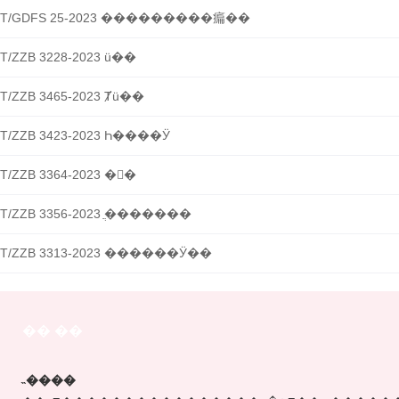
T/GDFS 25-2023 ���������㾫��
T/ZZB 3228-2023 ü��
T/ZZB 3465-2023 Ⱦü��
T/ZZB 3423-2023 Һ����Ӱ
T/ZZB 3364-2023 �󴽸�
T/ZZB 3356-2023 ֲ�������
T/ZZB 3313-2023 ������Ӱ��
�� ��
˵����