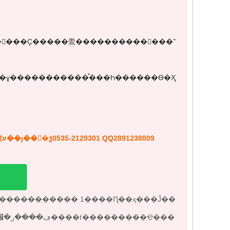
���Ҫ�����鷽����������򡢱�־��
�ɣ�����������֯���Һ������ϴ�Ӽ
��ױƷ������ṩ��׼��������������١��Ϲ���ѯ���걨ע��ȷ��񡣵�ѯ0535-2129301 QQ2891238009