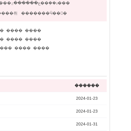
����ϸ����취
�������Ӵ��󱨸�
�
����
����
�
����
����
���
����
����
������
��
2024-01-23
2024-01-23
2024-01-31