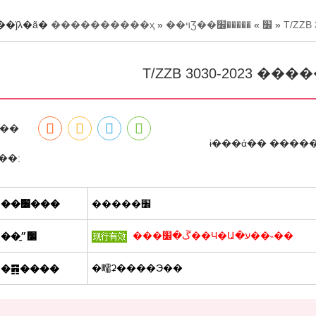
��ǰλ�ã�
����������ҳ
»
�����׼
»
��ױƷ��׼
»
T/ZZ
�����̵㱨��
T/ZZB 3030-2023 �
������׼����ǻ��໤����Ʒ ��ĭ����Һ����1276��
��
ɨ���ά�� ����
��:
��׼���
�����׼
�����̵㱨��
���ڱ�׼��Ч�Ա�ע��˵��
��׼״̬
�㽭ʡ����Э��
�䷢����