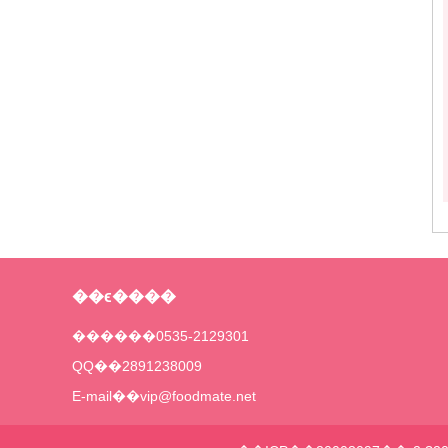
��ϵ����
������0535-2129301
QQ��2891238009
E-mail��vip@foodmate.net