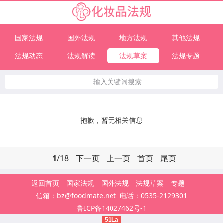
国家法规
国外法规
地方法规
其他法规
法规动态
法规解读
法规草案
法规专题
输入关键词搜索
抱歉，暂无相关信息
1
/18
下一页
上一页
首页
尾页
返回首页
国家法规
国外法规
法规草案
专题
信箱：bz@foodmate.net 电话：0535-2129301
鲁ICP备14027462号-1
51La