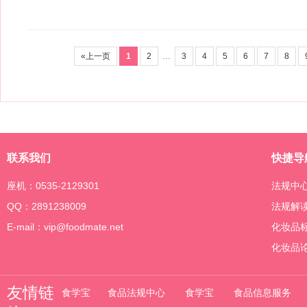
«上一页
1
2
…
3
4
5
6
7
8
联系我们
快捷导
座机：0535-2129301
法规中
QQ：2891238009
法规解
E-mail：vip@foodmate.net
化妆品
化妆品
友情链
食学宝
食品法规中心
食学宝
食品信息服务