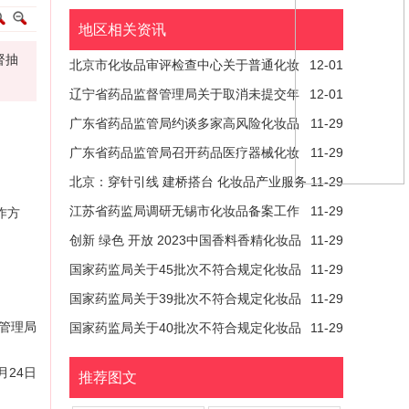
地区相关资讯
督抽
北京市化妆品审评检查中心关于普通化妆
12-01
品备案常见问题一问一答（第二十七期）
辽宁省药品监督管理局关于取消未提交年
12-01
度报告普通化妆品备案的通告
广东省药品监管局约谈多家高风险化妆品
11-29
企业
广东省药品监管局召开药品医疗器械化妆
11-29
品稽查执法热点研讨会
北京：穿针引线 建桥搭台 化妆品产业服务
11-29
推介会取得丰硕成果
江苏省药监局调研无锡市化妆品备案工作
11-29
作方
创新 绿色 开放 2023中国香料香精化妆品
11-29
行业年会暨高质量发展大会在济南开幕
国家药监局关于45批次不符合规定化妆品
11-29
的通告（2023年第61号）
国家药监局关于39批次不符合规定化妆品
11-29
管理局
的通告（2023年第62号）
国家药监局关于40批次不符合规定化妆品
11-29
的通告（2023年第63号）
月24日
推荐图文