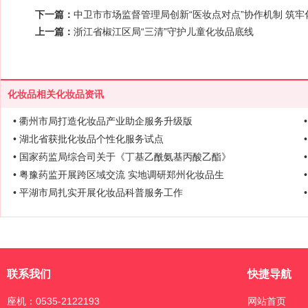
下一篇：
中卫市市场监督管理局创新“医妆点对点”协作机制 筑
上一篇：
浙江省椒江区局“三清”守护儿童化妆品底线
化妆品相关化妆品资讯
• 衢州市局打造化妆品产业助企服务升级版
• 湖北省获批化妆品个性化服务试点
• 国家药监局综合司关于《丁基乙酰氨基丙酸乙酯》
• 粤豫药监开展跨区域交流 实地调研郑州化妆品生
• 平湖市局扎实开展化妆品科普服务工作
联系我们
快捷导航
座机：0535-2122193
网站首页