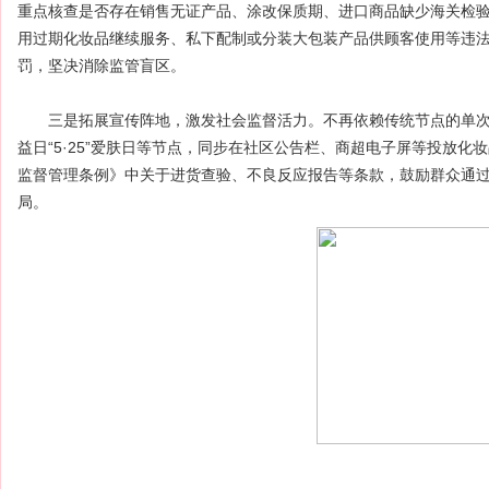
重点核查是否存在销售无证产品、涂改保质期、进口商品缺少海关检
用过期化妆品继续服务、私下配制或分装大包装产品供顾客使用等违法
罚，坚决消除监管盲区。
三是拓展宣传阵地，激发社会监督活力。不再依赖传统节点的单次宣讲
益日“5·25”爱肤日等节点，同步在社区公告栏、商超电子屏等投放
监督管理条例》中关于进货查验、不良反应报告等条款，鼓励群众通过1
局。