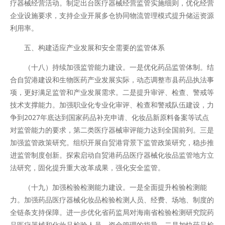
疗器械经营活动。制定出台医疗器械经营监管实施细则，优化经营
企业设施要求，支持企业开展多仓协同物流管理模式提升储运资源
利用率。
五、构建适应产业发展和安全需要的监管体系
（十八）持续加强监管能力建设。一是优化药品监管体制。结
合自贸港建设和生物医药产业发展实际，动态调整市县药品执法事
项，更好满足监管和产业发展需求。二是提升审评、检查、警戒等
技术支撑能力。加强职业化专业化审评、检查和警戒队伍建设，力
争到2027年底达到国家药品补充申请、化妆品新原料备案等试点
对监管能力的要求，第二类医疗器械审评能力达到全国前列。三是
加强监管政策研究。组织开展自贸港背景下监管政策研究，稳步推
进监管制度创新。探索启动自贸港药品医疗器械化妆品监管地方立
法研究，固化提升重大改革成果，强化安全监管。
（十九）加强检验检测能力建设。一是全面提升检验检测能
力。加强药品医疗器械化妆品检验检测人员、经费、场地、制度的
全链条支持保障。进一步优化省药监局对海南省检验检测研究院药
品医疗器械和化妆品检验人员、资金管理的指导。二是加快药品检