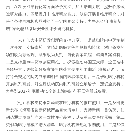
员，在科技成果转化等方面给予支持。加大培训力度，提升临床试
验研究能力。四是提升非临床研究能力。鼓励开展非临床研究，对
符合条件的机构和品种给予一定的资金支持，力争2027年底前新
增1家药物非临床安全性评价研究机构。
（六）加大中药研发创新的支持力度。一是鼓励院内中药制剂
二次开发。支持南药、黎药名医验方等的挖掘和转化，对已备案的
汤剂改为颗粒剂、散剂改为丸剂，简化备案流程，精简备案资料。
二是支持重点中药制剂应用推广。探索推动将国医大师、全国名中
医经验方，免报部分备案资料的处方使用年限由5年缩短到3年。支
持符合规定的院内制剂调剂至省内医联体使用。三是鼓励医疗机构
开展制剂研发。对医疗机构院内制剂研发立项给予一定资金支持，
力争到2027年底推动15个以上院内制剂开展注册或备案。
（七）积极支持创新药械在医疗机构的推广使用。一是及时更
新发布《海南省创新药械产品目录清单》。支持新药、首仿药、仿
制药通过质量与疗效一致性评价品种，以及第三类医疗器械、第二
类创新医疗器械等进入清单，医疗机构按规定采购使用。二是加快