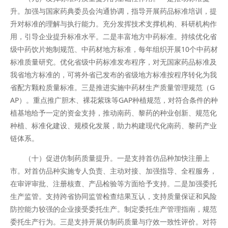
升。加强与国家药典委员会沟通协调，指导开展药品标准培训，提
升对标准的理解与执行能力。充分发挥技术支撑机构、科研机构作
用，引导企业提升标准水平。二是丰富地方中药标准。持续优化省
级中药饮片炮制规范、中药材地方标准，每年组织开展10个中药材
标准质量研究。优化省级中药标准发布程序，对无国家药品标准及
我省地方标准的，可将外省已发布的省级地方标准按程序转化为我
省配方颗粒质量标准。三是推进实施中药材生产质量管理规范（G
AP）。重点推广胆木、裸花紫珠等GAP种植规范，对符合条件的种
植基地给予一定的资金支持，推动南药、黎药的种业创新、规范化
种植、标准化建设、规模化发展，助力构建现代化南药、黎药产业
链体系。
（十）促进仿制药质量提升。一是支持首仿品种加快注册上
市。对首仿品种实施专人负责、主动对接、加强指导、全程服务，
在审评审批、注册核查、产品检验等方面给予支持。二是加强委托
生产监管。支持跨省协同监管检查结果互认，支持质量保证和风险
防控能力较强的企业接受委托生产。制定委托生产管理指南，规范
委托生产行为。三是支持开展仿制药质量与疗效一致性评价。对符