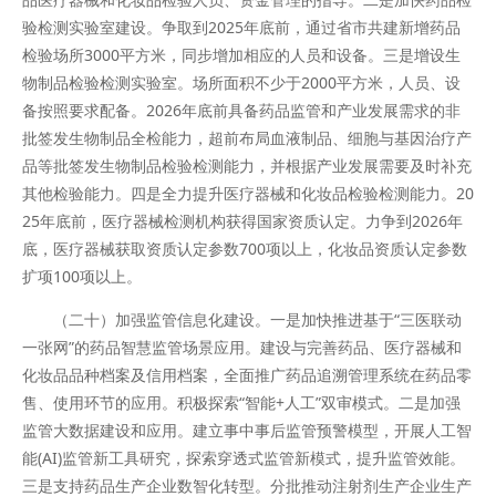
验检测实验室建设。争取到2025年底前，通过省市共建新增药品
检验场所3000平方米，同步增加相应的人员和设备。三是增设生
物制品检验检测实验室。场所面积不少于2000平方米，人员、设
备按照要求配备。2026年底前具备药品监管和产业发展需求的非
批签发生物制品全检能力，超前布局血液制品、细胞与基因治疗产
品等批签发生物制品检验检测能力，并根据产业发展需要及时补充
其他检验能力。四是全力提升医疗器械和化妆品检验检测能力。20
25年底前，医疗器械检测机构获得国家资质认定。力争到2026年
底，医疗器械获取资质认定参数700项以上，化妆品资质认定参数
扩项100项以上。
（二十）加强监管信息化建设。一是加快推进基于“三医联动
一张网”的药品智慧监管场景应用。建设与完善药品、医疗器械和
化妆品品种档案及信用档案，全面推广药品追溯管理系统在药品零
售、使用环节的应用。积极探索“智能+人工”双审模式。二是加强
监管大数据建设和应用。建立事中事后监管预警模型，开展人工智
能(AI)监管新工具研究，探索穿透式监管新模式，提升监管效能。
三是支持药品生产企业数智化转型。分批推动注射剂生产企业生产