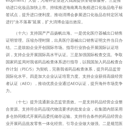
elopment）大会，为海外企业进入我国提供全链条服务。三是推
动进口化妆品加快上市。持续推进海南离岛免税进口化妆品电子标
签试点，提升进口便利度。推动消博会参展进口化妆品在特定区域
进行“永不落幕”延展，扩大消博会溢出效应。
（十六）支持国产产品扬帆出海。一是优化医疗器械出口销售
证明管理。压缩办理时限，出具医疗器械出口销售证明文件当日办
结。二是鼓励企业开创国际市场。指导行业协会开展国际认证培
训，支持企业开展国际高水平认证。三是加强国际检查交流。争取
国家药监局对我省药品检查体系进行指导，以我国加入药品检查合
作计划（PIC/S）为契机，完善我省药品检查体系，提升药品监管
国际化水平。四是加大企业认证培育力度。支持企业获得高级经营
者认证（AEO），推动优质企业通过AEO认证，提升海外市场竞争
力。
（十七）提升流通新业态监管质效。一是支持药品经营企业整
合资源。支持符合药品现代物流要求的批发企业，在集团内部采用
多仓协同模式开展药品委托储存运输。支持符合条件的药品经营企
业开展药品批发零售一体化经营。引导企业做大做强。二是规范医