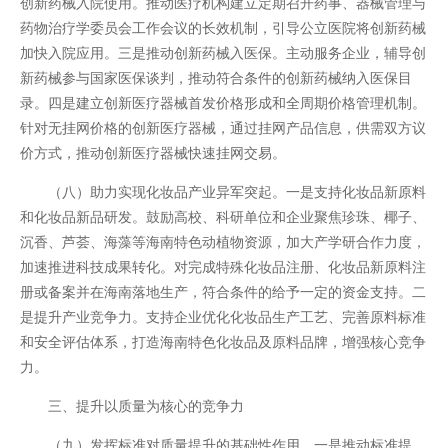
创新药械入院使用。推动医疗机构建立定期召开药事、器械管理与
药物治疗学委员会工作会议的长效机制，引导公立医院将创新药械
加快入院应用。三是推动创新药械入医保。主动服务企业，辅导创
新药械参与国家医保谈判，推动符合条件的创新药械纳入医保目
录。四是建立创新医疗器械首发价格形成和全周期价格管理机制。
针对无挂网价格的创新医疗器械，通过挂网产品信息，供需双方议
价方式，推动创新医疗器械快速挂网交易。
（八）助力实现化妆品产业异军突起。一是支持化妆品新原料
和化妆品新品研发。鼓励高校、科研单位和企业聚焦珍珠、椰子、
沉香、芦荟、海藻等海南特色动植物资源，加大产学研合作力度，
加速推进科技成果转化。对完成特殊化妆品注册、化妆品新原料注
册或备案并在海南落地生产，符合条件的给予一定的资金支持。二
是提升产业竞争力。支持企业优化化妆品生产工艺、完善原料标准
和安全评估体系，打造海南特色化妆品及原料品牌，增强核心竞争
力。
三、提升以质量为核心的竞争力
（九）发挥标准对质量提升的基础性作用。一是推动标准提