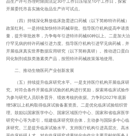
品生产许可办理时限由法定30个工作日压缩至10个工作日，探索
开展委托市县实施化妆品生产许可试点。
（四）持续深化释放临床急需进口药械（以下简称特许药械）
政策红利。一是持续加快特许药械审批。指导医疗机构提高申请质
量，提升审批效率，力争每年引进特许药械60种以上。二是加大治
疗罕见病的特许药械引进力度。指导医疗机构引进罕见病药械，并
开展临床真实世界数据应用研究（以下简称真研）。推动进口蛋白
同化制剂或肽类激素类产品，按照特许药械政策落地使用。
二、推动生物医药产业创新发展
（五）持续提升临床研究水平。一是支持医疗机构开展临床研
究。对符合条件开展临床试验的机构进行奖励，探索将临床试验作
为参与研究人员职务晋升、绩效考核的依据。力争到2027年底新
增5家以上机构取得临床试验备案资质。二是优化临床试验组织管
理。鼓励以国家医学中心、国家区域医疗中心、国家和省临床医学
研究中心等为牵引，组建临床研究联合体，主动参与国际多中心临
床研究。三是提升临床试验水平。支持医疗机构引进高层次、高水
平临床科研人才，对在临床研究成果转化中作出主要贡献的医务人