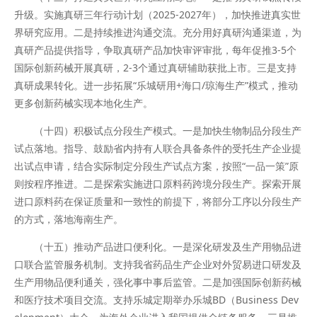
升级。实施真研三年行动计划（2025-2027年），加快推进真实世
界研究应用。二是持续推进沟通交流。充分用好真研沟通渠道，为
真研产品提供指导，争取真研产品加快审评审批，每年促推3-5个
国际创新药械开展真研，2-3个通过真研辅助获批上市。三是支持
真研成果转化。进一步拓展“乐城研用+海口/琼海生产”模式，推动
更多创新药械实现本地化生产。
（十四）积极试点分段生产模式。一是加快生物制品分段生产
试点落地。指导、鼓励省内持有人联合具备条件的受托生产企业提
出试点申请，结合实际制定分段生产试点方案，按照“一品一策”原
则按程序推进。二是探索实施进口原料药跨境分段生产。探索开展
进口原料药在保证质量和一致性的前提下，将部分工序以分段生产
的方式，落地海南生产。
（十五）推动产品进口便利化。一是深化研发及生产用物品进
口联合监管服务机制。支持我省药品生产企业对外贸易进口研发及
生产用物品便利通关，强化事中事后监管。二是加强国际创新药械
和医疗技术项目交流。支持乐城定期举办乐城BD（Business Dev