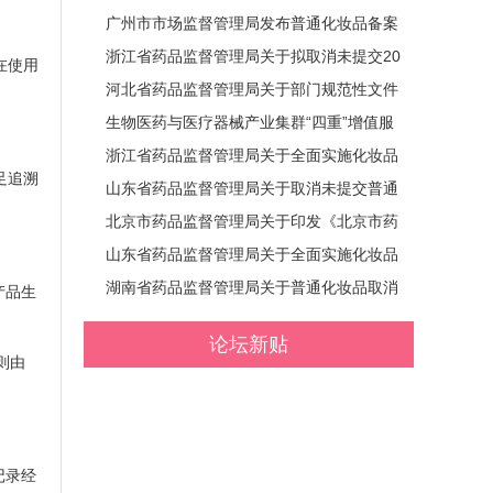
广州市市场监督管理局发布普通化妆品备案
问答（六十六期）
浙江省药品监督管理局关于拟取消未提交20
在使用
24年度报告普通化妆品备案的公告
河北省药品监督管理局关于部门规范性文件
清理结果的公告 (2024年 第62号)
生物医药与医疗器械产业集群“四重”增值服
务管理办法（试行）政策解读
浙江省药品监督管理局关于全面实施化妆品
足追溯
备案资料电子化有关事项的公告
山东省药品监督管理局关于取消未提交普通
化妆品年度报告的备案产品的通告 (2024年
北京市药品监督管理局关于印发《北京市药
第18号)
品监督管理行政检查裁量权基准》（试
山东省药品监督管理局关于全面实施化妆品
行）、《北京市药品监督管理行政强制裁量
备案资料电子化有关事项的公告 (山东省药
湖南省药品监督管理局关于普通化妆品取消
产品生
权基准》（试行）的通知 (京药监发〔202
品监督管理局 公告 2024年第15号)
备案的公告 (2024年第59号)
论坛新贴
4〕153号)
则由
记录经