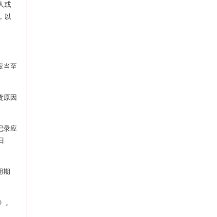
人或
，以
应当至
。
货原因
记录应
日
用期
》。