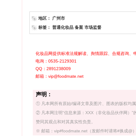
地区：
广州市
标签：
普通化妆品
备案
市场监督
化妆品网提供标准法规解读、舆情跟踪、合规咨询、
电询：0535-2129301
QQ：2891238009
邮箱：vip@foodmate.net
声明：
① 凡本网所有原始/编译文章及图片、图表的版权均
② 凡本网注明“信息来源：XXX（非化妆品伙伴网
赞同其观点和对其真实性负责。
※ 邮箱：vip#foodmate.net（发邮件时请将#换成@） 