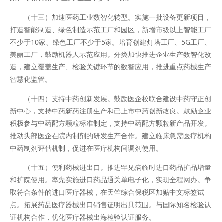
（十三）加速医药工业数智化转型。实施一批设备更新项目，
打造智能制造、绿色制造示范工厂和园区，新增市级以上智能工厂
不少于10家、绿色工厂不少于5家。培育创建灯塔工厂、5G工厂、
美丽工厂，鼓励机器人示范应用。分类加快推进企业生产数智化改
造，建立覆盖生产、检验关键环节的数智应用，推进重点药械生产
智慧化监管。
（十四）支持中药创新发展。鼓励医企校联合建设中药守正创
新中心，支持中药新药注册生产和已上市中药创新改良。鼓励企业
积极参与中药配方颗粒标准制定，支持中药配方颗粒新产品开发。
推动头部医企在院内制剂的研发生产合作。建立临床急需医疗机构
中药制剂评估机制，促进在医疗机构间调剂使用。
（十五）便利药械进出口。推进罕见病临时进口药品扩品增量
和扩院使用。率先实施进口药品通关单电子化，实现全程网办。争
取符合条件的进口医疗器械，在天竺综合保税区加贴中文标签试
点。拓展药品医疗器械出口销售证明出具范围。与国际知名检验认
证机构合作，优化医疗器械出海检验认证服务。