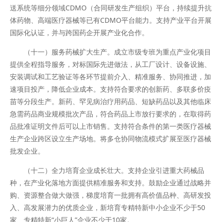
送系统等细分领域CDMO（合同研发生产组织）平台，持续提升抗
体药物、高端医疗器械等已有CDMO平台能力。支持产业平台开展
国际化认证，并与跨国药企开展产业化合作。
（十一）服务药械扩大生产。成立市级专班为重点产业化项目
提供全程指导服务，对标国际先进做法，从工厂设计、设备设施、
安装调试和工艺验证等各环节提前介入、精准服务、协同推进，加
速项目投产，降低企业成本。支持符合要求的创新药、多联多价疫
苗等分段生产。新药、罕见病治疗用药品、短缺药品以及其他临床
急需药品商业规模批次产品，符合药品上市放行要求的，在取得药
品批准证明文件后可以上市销售。支持符合条件的第一类医疗器械
生产企业跨区设立生产场地。将多仓协同物流模式扩展至医疗器械
批发企业。
（十二）全力培育企业成长壮大。支持企业引进重大药械品
种，在产业化落地方面提供精准服务和支持。鼓励企业通过战略并
购、资源整合做大做强，梯度培育一批拥有高价值品种、高研发投
入、高发展潜力的优质企业，新培育专精特新中小企业不少于50
家、专精特新“小巨人”企业不少于10家。