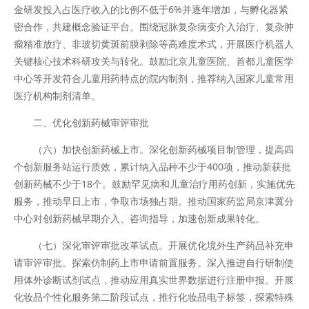
金研发投入占医疗收入的比例不低于6%并逐年增加，与孵化器紧
密合作，共建概念验证平台。围绕冠脉复杂病变介入治疗、复杂肿
瘤精准放疗、非玻切黄斑前膜剥除等高难度术式，开展医疗机器人
关键核心技术科研攻关与转化。鼓励北京儿童医院、首都儿童医学
中心等开发符合儿童用药特点的院内制剂，推荐纳入国家儿童常用
医疗机构制剂清单。
二、优化创新药械审评审批
（六）加快创新药械上市。深化创新药械项目制管理，提高四
个创新服务站运行质效，累计纳入品种不少于400项，推动新获批
创新药械不少于18个。鼓励罕见病和儿童治疗用药创新，实施优先
服务，推动早日上市，争取市场独占期。推动国家药监局京津冀分
中心对创新药械早期介入、咨询指导，加速创新成果转化。
（七）深化审评审批改革试点。开展优化境外生产药品补充申
请审评审批。探索仿制药上市申请前置服务。深入推进自行研制使
用体外诊断试剂试点，推动应用真实世界数据进行注册申报。开展
化妆品个性化服务第二阶段试点，推行化妆品电子标签，探索特殊