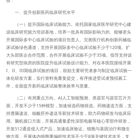
措：
一、提升创新医药临床研究水平
（一）提升国际临床试验能力。依托国家临床医学研究中心建
设临床研究能力培训基地，培养一批具有国际影响力的、能够牵头
开展国际多中心临床试验的项目负责人。完善医疗机构创新药械临
床试验绿色通道，支持开展国际多中心临床试验不少于120项。扩
大头部医企合作范围，合作开展临床试验不少于35项。指导支持设
有研究型病房的医院提升临床试验设计能力。对在本医院接续开展
I、II、III期临床试验的项目，鼓励主要研究者参与制定临床试验一
体化研发方案，实行资料免重复提交，有序推进受试者预招募工
作，全面提升新药临床试验整体效率与质量。
（二）布局重点方向。AI人工智能预测、类器官与器官芯片方
面，开发不少于15种模型，加速候选药物筛选。药物递送方面，支
持透脑递送、核酸肝外递送等新技术研发，助力药物研发与临床应
用。脑机接口方面，开展高通量柔性深部电极等核心零部件研发，
开发512通道侵入式产品，加速临床验证。细胞与基因治疗和微生
物方面，开展体内细胞重编程技术等不少于8项关键技术攻关，支