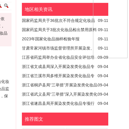
地区相关资讯
、依
国家药监局关于36批次不符合规定化妆品
09-11
求，
的通告（2024年第33号）
国家药监局关于3批次化妆品检出禁用原料
09-11
妆品
的通告（2024年第34号）
2023年国家化妆品抽样检验年报
09-11
甘肃常家河镇市场监督管理所开展染发、
09-11
烫发类化妆品专项检查
江苏省药监局举办全省化妆品安全评估培
09-09
训
浙江省文成县局深入开展染发类化妆品专
09-04
项检查
浙江省兰溪市局多维开展染发类化妆品专
09-04
击化妆
项行动
浙江省桐庐县局“三举措”开展染发类化妆品
09-04
妆品监
专项检查
浙江省武义县局“三举措”深入开展染发类化
09-04
，保
妆品专项行动
浙江省遂昌县局开展染发类化妆品专项行
09-04
动
推荐图文