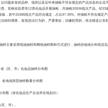
以问题多发的品种、场所以及近年来抽检不符合规定的产品涉及的企业
、宣称祛痘类等12类化妆品开展抽检，共抽检20936批次产品。经33
验，其中20388批次产品符合规定，占比97.38%。对抽检不符合规定
依法组织调查，发现违法行为的，严肃查处；涉嫌犯罪的，依法移送公安
样主要采用现场抽样和网络抽样两种方式进行，抽样的地域分布情况见
省（区、市）化妆品抽样分布图
各地域类型抽样数量分布图
布图（按化妆品生产企业所在地划分）
（区、市）。