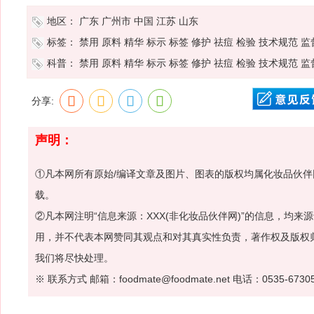
地区：
广东
广州市
中国
江苏
山东
标签：
禁用
原料
精华
标示
标签
修护
祛痘
检验
技术规范
监
科普：
禁用
原料
精华
标示
标签
修护
祛痘
检验
技术规范
监
分享:
声明：
①凡本网所有原始/编译文章及图片、图表的版权均属化妆品伙
载。
②凡本网注明“信息来源：XXX(非化妆品伙伴网)”的信息，均
用，并不代表本网赞同其观点和对其真实性负责，著作权及版权
我们将尽快处理。
※ 联系方式 邮箱：foodmate@foodmate.net 电话：0535-6730