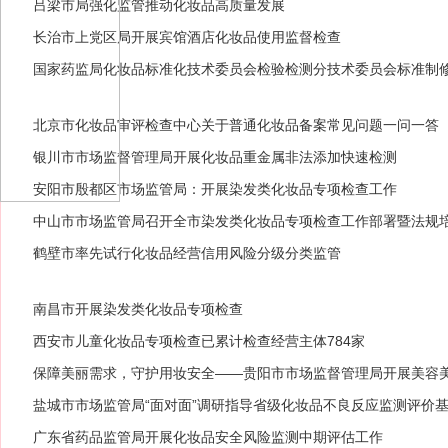
吕梁市局强化监管推动化妆品高质量发展
长治市上党区局开展宾馆酒店化妆品使用监督检查
国家药监局化妆品标准化技术委员会检验检测分技术委员会标准制
北京市化妆品审评检查中心关于普通化妆品备案常见问题一问一答
银川市市场监督管理局开展化妆品重金属非法添加快速检测
安阳市殷都区市场监管局：开展染发类化妆品专项检查工作
中山市市场监管局召开全市染发类化妆品专项检查工作部署暨法规
鹤壁市率先试行化妆品经营信用风险分级分类监管
南昌市开展染发类化妆品专项检查
西安市儿童化妆品专项检查已累计检查经营主体784家
保障美丽需求，守护用妆安全——贵阳市市场监督管理局开展美容
盐城市市场监管局“面对面”调研指导省级化妆品不良反应监测评价
广东省药品监管局开展化妆品安全风险监测中期评估工作