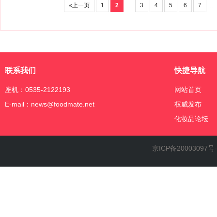
«上一页
1
2
…
3
4
5
6
7
联系我们
快捷导航
座机：0535-2122193
网站首页
E-mail：news@foodmate.net
权威发布
化妆品论坛
京ICP备20003097号-