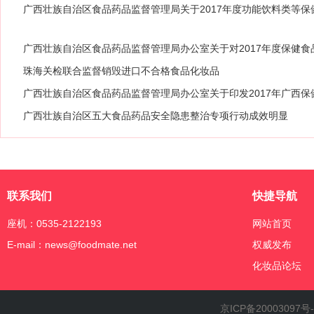
广西壮族自治区食品药品监督管理局关于2017年度功能饮料类等保
91期）
广西壮族自治区食品药品监督管理局办公室关于对2017年度保健
通知（桂食药监办保化〔2017〕4号）
珠海关检联合监督销毁进口不合格食品化妆品
广西壮族自治区食品药品监督管理局办公室关于印发2017年广西
保化〔2017〕9号）
广西壮族自治区五大食品药品安全隐患整治专项行动成效明显
联系我们
快捷导航
座机：0535-2122193
网站首页
E-mail：news@foodmate.net
权威发布
化妆品论坛
京ICP备20003097号-