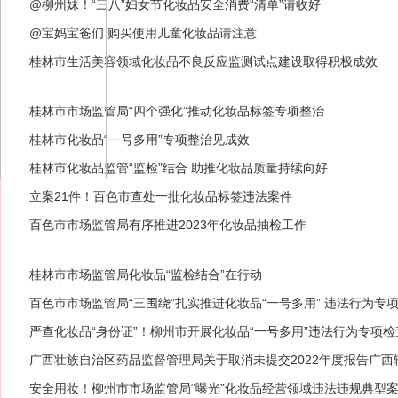
@柳州妹！“三八”妇女节化妆品安全消费“清单”请收好
@宝妈宝爸们 购买使用儿童化妆品请注意
桂林市生活美容领域化妆品不良反应监测试点建设取得积极成效
桂林市市场监管局“四个强化”推动化妆品标签专项整治
桂林市化妆品“一号多用”专项整治见成效
桂林市化妆品监管“监检”结合 助推化妆品质量持续向好
立案21件！百色市查处一批化妆品标签违法案件
百色市市场监管局有序推进2023年化妆品抽检工作
桂林市市场监管局化妆品“监检结合”在行动
百色市市场监管局“三围绕”扎实推进化妆品“一号多用” 违法行为专
严查化妆品“身份证”！柳州市开展化妆品“一号多用”违法行为专项检
广西壮族自治区药品监督管理局关于取消未提交2022年度报告广西辖
期）
安全用妆！柳州市市场监管局“曝光”化妆品经营领域违法违规典型