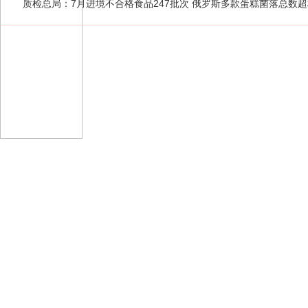
质检总局：7月进境不合格食品247批次 俄罗斯多款蛋糕菌落总数