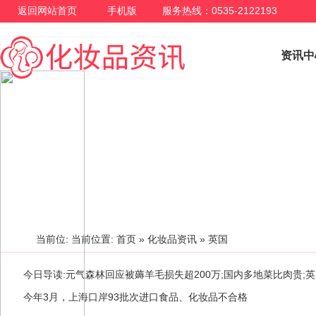
返回网站首页
手机版
服务热线：0535-2122193
资讯中
化妆品资讯
当前位: 当前位置:
首页
»
化妆品资讯
» 英国
今日导读:元气森林回应被薅羊毛损失超200万;国内多地菜比肉贵;英
日）
今年3月，上海口岸93批次进口食品、化妆品不合格