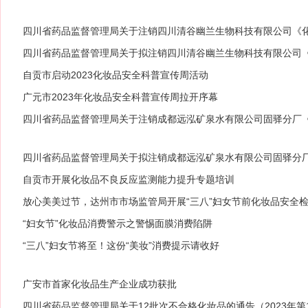
四川省药品监督管理局关于注销四川清谷幽兰生物科技有限公司《化
3〕13号）
四川省药品监督管理局关于拟注销四川清谷幽兰生物科技有限公司《
23〕13号）
自贡市启动2023化妆品安全科普宣传周活动
广元市2023年化妆品安全科普宣传周拉开序幕
四川省药品监督管理局关于注销成都远泓矿泉水有限公司固驿分厂《
23〕11号）
四川省药品监督管理局关于拟注销成都远泓矿泉水有限公司固驿分
〔2023〕11号）
自贡市开展化妆品不良反应监测能力提升专题培训
放心美美过节，达州市市场监管局开展“三八”妇女节前化妆品安全
“妇女节”化妆品消费警示之警惕面膜消费陷阱
“三八”妇女节将至！这份“美妆”消费提示请收好
广安市首家化妆品生产企业成功获批
四川省药品监督管理局关于12批次不合格化妆品的通告（2023年第