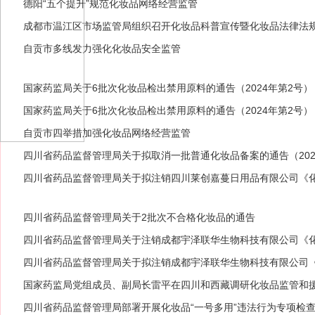
德阳“五个提升”规范化妆品网络经营监管
成都市温江区市场监管局组织召开化妆品科普宣传暨化妆品法律法
自贡市多线发力强化化妆品安全监管
国家药监局关于6批次化妆品检出禁用原料的通告（2024年第2号）
国家药监局关于6批次化妆品检出禁用原料的通告（2024年第2号）
自贡市四举措加强化妆品网络经营监管
四川省药品监督管理局关于拟取消一批普通化妆品备案的通告（2023
四川省药品监督管理局关于拟注销四川莱创嘉蔓日用品有限公司《化
3〕18号）
四川省药品监督管理局关于2批次不合格化妆品的通告
四川省药品监督管理局关于注销成都宇泽联华生物科技有限公司《化
3〕16号）
四川省药品监督管理局关于拟注销成都宇泽联华生物科技有限公司《
23〕16号）
国家药监局党组成员、副局长雷平在四川和西藏调研化妆品监管和
四川省药品监督管理局部署开展化妆品“一号多用”违法行为专项检