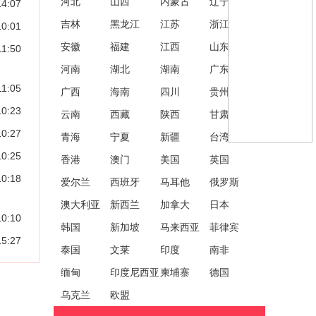
河北
山西
内蒙古
辽宁
14:07
吉林
黑龙江
江苏
浙江
10:01
安徽
福建
江西
山东
11:50
河南
湖北
湖南
广东
11:05
广西
海南
四川
贵州
10:23
云南
西藏
陕西
甘肃
10:27
青海
宁夏
新疆
台湾
10:25
香港
澳门
美国
英国
10:18
爱尔兰
西班牙
马耳他
俄罗斯
澳大利亚
新西兰
加拿大
日本
10:10
韩国
新加坡
马来西亚
菲律宾
15:27
泰国
文莱
印度
南非
缅甸
印度尼西亚
柬埔寨
德国
乌克兰
欧盟