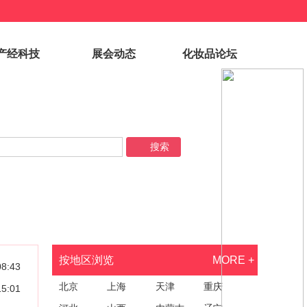
产经科技
展会动态
化妆品论坛
按地区浏览
MORE +
08:43
北京
上海
天津
重庆
15:01