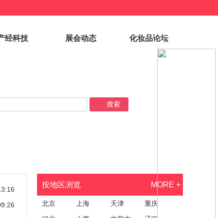
产经科技
展会动态
化妆品论坛
按地区浏览
MORE +
13:16
北京
上海
天津
重庆
09:26