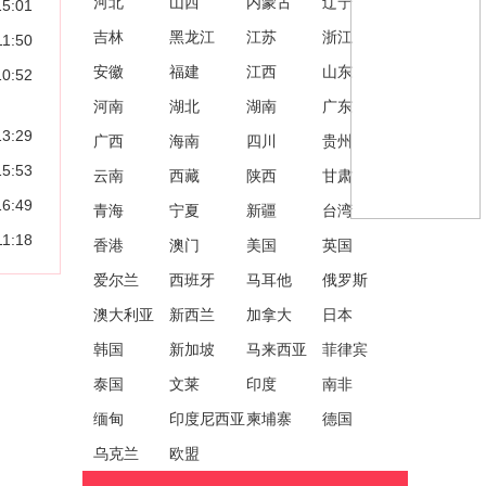
河北
山西
内蒙古
辽宁
15:01
吉林
黑龙江
江苏
浙江
11:50
安徽
福建
江西
山东
10:52
河南
湖北
湖南
广东
13:29
广西
海南
四川
贵州
15:53
云南
西藏
陕西
甘肃
16:49
青海
宁夏
新疆
台湾
11:18
香港
澳门
美国
英国
爱尔兰
西班牙
马耳他
俄罗斯
澳大利亚
新西兰
加拿大
日本
韩国
新加坡
马来西亚
菲律宾
泰国
文莱
印度
南非
缅甸
印度尼西亚
柬埔寨
德国
乌克兰
欧盟