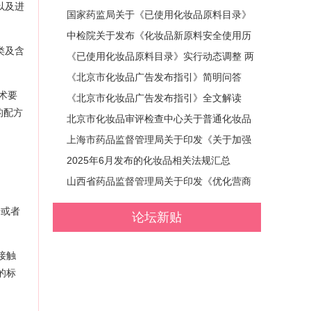
以及进
划（2025-2027年）》政策解读
国家药监局关于《已使用化妆品原料目录》
管理有关事项的公告 (2025年第61号)
中检院关于发布《化妆品新原料安全使用历
类及含
史研究和判定指南（试行）》等2项技术指
《已使用化妆品原料目录》实行动态调整 两
南的通知
个化妆品新原料纳入目录
《北京市化妆品广告发布指引》简明问答
术要
《北京市化妆品广告发布指引》全文解读
的配方
北京市化妆品审评检查中心关于普通化妆品
备案常见问题一问一答（第四十六期）
上海市药品监督管理局关于印发《关于加强
药品网络销售监督管理的行动计划（2025-2
2025年6月发布的化妆品相关法规汇总
027年）》的通知 (沪药监业〔2025〕112
山西省药品监督管理局关于印发《优化营商
号)
环境推动医药新质生产力发展若干措施》的
册或者
论坛新贴
通知 (晋药监规〔2024〕2号)
接触
的标