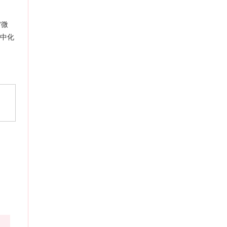
“微
》中化