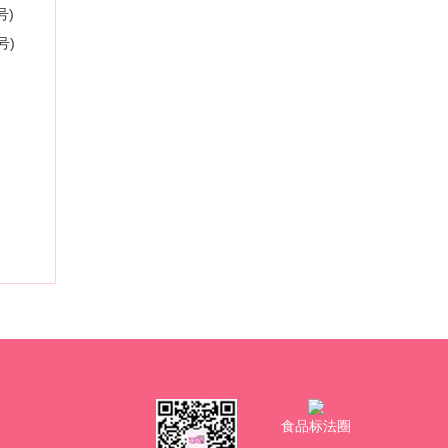
号)
号)
食品标法圈