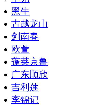
黑牛
古越龙山
剑南春
欧萱
蓬莱京鲁
广东顺欣
吉利莲
李锦记