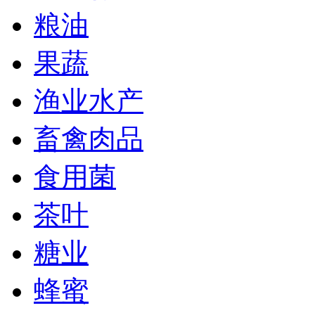
粮油
果蔬
渔业水产
畜禽肉品
食用菌
茶叶
糖业
蜂蜜