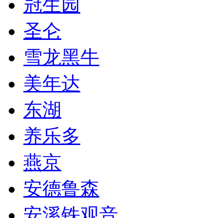
冠生园
圣仑
雪龙黑牛
美年达
东湖
养乐多
燕京
安德鲁森
安溪铁观音