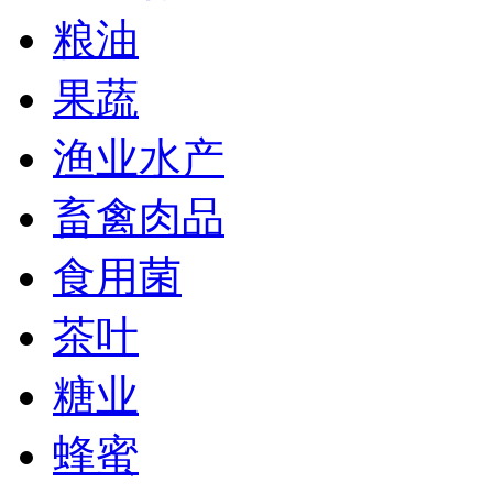
粮油
果蔬
渔业水产
畜禽肉品
食用菌
茶叶
糖业
蜂蜜