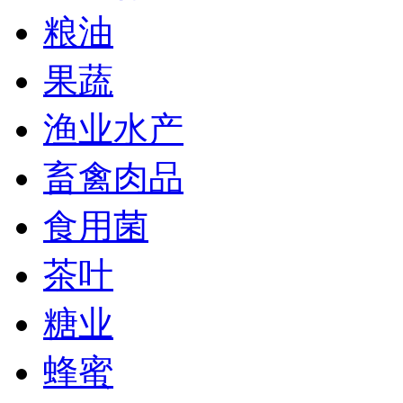
粮油
果蔬
渔业水产
畜禽肉品
食用菌
茶叶
糖业
蜂蜜