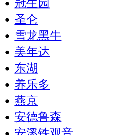
冠生园
圣仑
雪龙黑牛
美年达
东湖
养乐多
燕京
安德鲁森
安溪铁观音