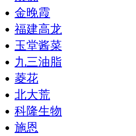
金晚霞
福建高龙
玉堂酱菜
九三油脂
菱花
北大荒
科隆生物
施恩