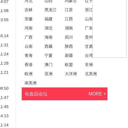
河北
山西
内蒙古
辽宁
14:07
吉林
黑龙江
江苏
浙江
11:08
安徽
福建
江西
山东
13:55
河南
湖北
湖南
广东
16:14
广西
海南
四川
贵州
11:31
云南
西藏
陕西
甘肃
11:24
青海
宁夏
新疆
台湾
11:28
香港
澳门
欧盟
非洲
11:21
欧洲
亚洲
大洋洲
北美洲
南美洲
08:50
化妆品论坛
MORE +
11:47
11:45
14:13
11:14