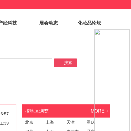
产经科技
展会动态
化妆品论坛
按地区浏览
MORE +
16:57
北京
上海
天津
重庆
11:39